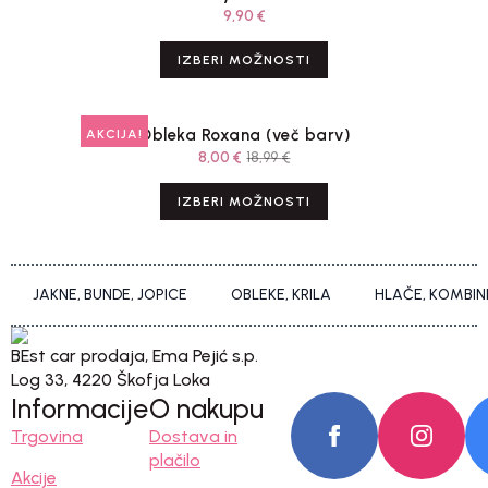
9,90
€
IZBERI MOŽNOSTI
Obleka Roxana (več barv)
AKCIJA!
8,00
€
18,99
€
IZBERI MOŽNOSTI
JAKNE, BUNDE, JOPICE
OBLEKE, KRILA
HLAČE, KOMBIN
BEst car prodaja, Ema Pejić s.p.
Log 33, 4220 Škofja Loka
Informacije
O nakupu
Trgovina
Dostava in
plačilo
Akcije