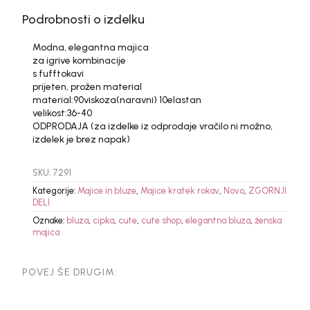
Podrobnosti o izdelku
Modna, elegantna majica
za igrive kombinacije
s fufftokavi
prijeten, prožen material
material:90viskoza(naravni) 10elastan
velikost:36-40
ODPRODAJA (za izdelke iz odprodaje vračilo ni možno,
izdelek je brez napak)
SKU:
7291
Kategorije:
Majice in bluze
,
Majice kratek rokav
,
Novo
,
ZGORNJI
DELI
Oznake:
bluza
,
cipka
,
cute
,
cute shop
,
elegantna bluza
,
ženska
majica
POVEJ ŠE DRUGIM: