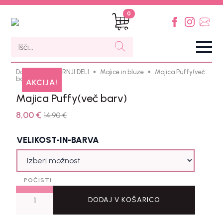
0
Search
Domov
ZGORNJI DELI
Majice in bluze
Majica Puffy(več
barv)
AKCIJA!
Majica Puffy(več barv)
8,00
€
14,90
€
VELIKOST-IN-BARVA
POČISTI
Majica
Puffy(več
DODAJ V KOŠARICO
barv)
količina