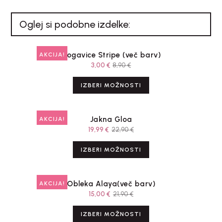
Oglej si podobne izdelke:
Nogavice Stripe (več barv)
AKCIJA!
3,00
€
8,90
€
IZBERI MOŽNOSTI
Jakna Gloa
AKCIJA!
19,99
€
22,90
€
IZBERI MOŽNOSTI
Obleka Alaya(več barv)
AKCIJA!
15,00
€
21,90
€
IZBERI MOŽNOSTI