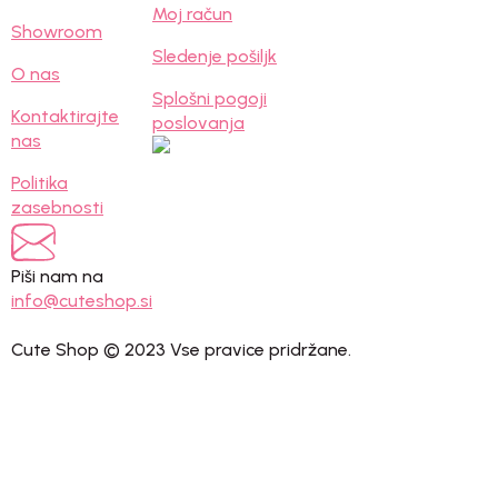
Moj račun
Showroom
Sledenje pošiljk
O nas
Splošni pogoji
Kontaktirajte
poslovanja
nas
Politika
zasebnosti
Piši nam na
info@cuteshop.si
Cute Shop © 2023 Vse pravice pridržane.
Close
this
modul