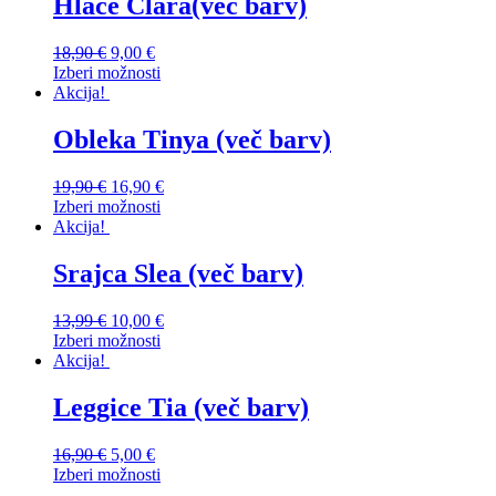
Hlače Clara(več barv)
18,90
€
9,00
€
Izberi možnosti
Akcija!
Obleka Tinya (več barv)
19,90
€
16,90
€
Izberi možnosti
Akcija!
Srajca Slea (več barv)
13,99
€
10,00
€
Izberi možnosti
Akcija!
Leggice Tia (več barv)
16,90
€
5,00
€
Izberi možnosti