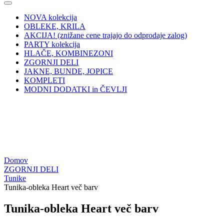
NOVA kolekcija
OBLEKE, KRILA
AKCIJA! (znižane cene trajajo do odprodaje zalog)
PARTY kolekcija
HLAČE, KOMBINEZONI
ZGORNJI DELI
JAKNE, BUNDE, JOPICE
KOMPLETI
MODNI DODATKI in ČEVLJI
Domov
ZGORNJI DELI
Tunike
Tunika-obleka Heart več barv
Tunika-obleka Heart več barv