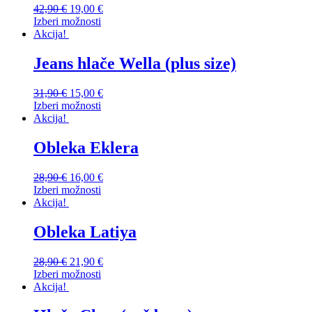
42,90
€
19,00
€
Izberi možnosti
Akcija!
Jeans hlače Wella (plus size)
31,90
€
15,00
€
Izberi možnosti
Akcija!
Obleka Eklera
28,90
€
16,00
€
Izberi možnosti
Akcija!
Obleka Latiya
28,90
€
21,90
€
Izberi možnosti
Akcija!