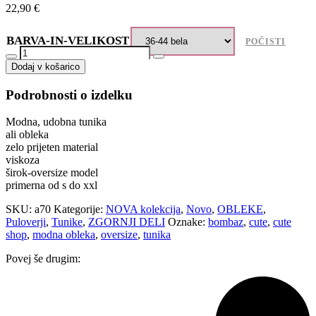
22,90
€
BARVA-IN-VELIKOST
POČISTI
Tunika-
obleka
Dodaj v košarico
Heart
več
Podrobnosti o izdelku
barv
količina
Modna, udobna tunika
ali obleka
zelo prijeten material
viskoza
širok-oversize model
primerna od s do xxl
SKU:
a70
Kategorije:
NOVA kolekcija
,
Novo
,
OBLEKE
,
Puloverji
,
Tunike
,
ZGORNJI DELI
Oznake:
bombaz
,
cute
,
cute
shop
,
modna obleka
,
oversize
,
tunika
Povej še drugim: