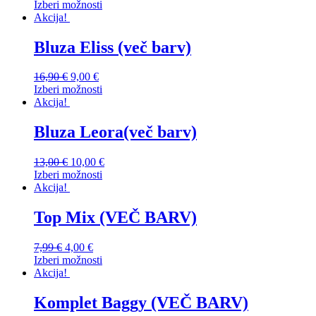
Izberi možnosti
Akcija!
Bluza Eliss (več barv)
16,90
€
9,00
€
Izberi možnosti
Akcija!
Bluza Leora(več barv)
13,00
€
10,00
€
Izberi možnosti
Akcija!
Top Mix (VEČ BARV)
7,99
€
4,00
€
Izberi možnosti
Akcija!
Komplet Baggy (VEČ BARV)