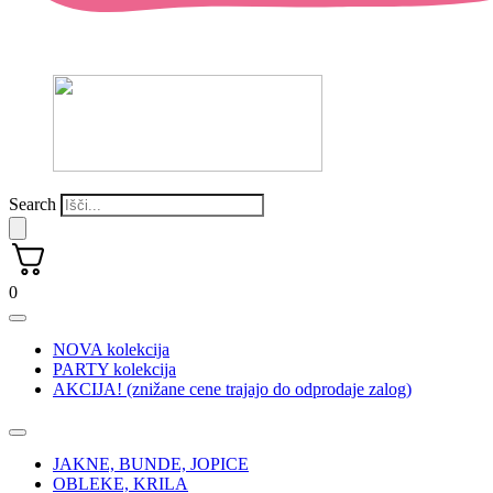
Search
0
NOVA kolekcija
PARTY kolekcija
AKCIJA! (znižane cene trajajo do odprodaje zalog)
JAKNE, BUNDE, JOPICE
OBLEKE, KRILA