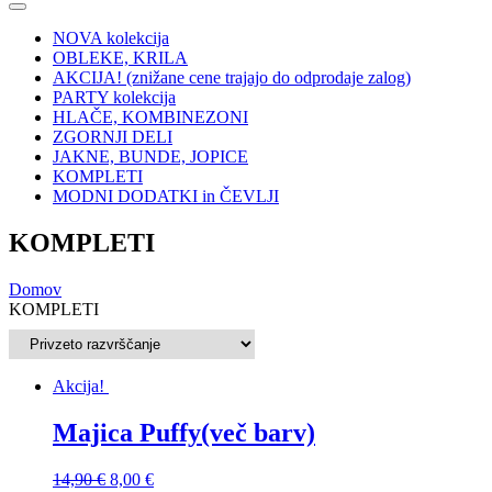
NOVA kolekcija
OBLEKE, KRILA
AKCIJA! (znižane cene trajajo do odprodaje zalog)
PARTY kolekcija
HLAČE, KOMBINEZONI
ZGORNJI DELI
JAKNE, BUNDE, JOPICE
KOMPLETI
MODNI DODATKI in ČEVLJI
KOMPLETI
Domov
KOMPLETI
Akcija!
Majica Puffy(več barv)
14,90
€
8,00
€