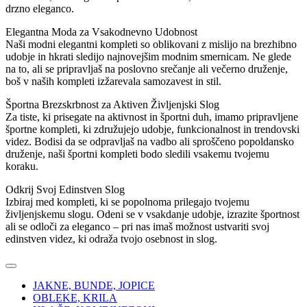
drzno eleganco.
Elegantna Moda za Vsakodnevno Udobnost
Naši modni elegantni kompleti so oblikovani z mislijo na brezhibno
udobje in hkrati sledijo najnovejšim modnim smernicam. Ne glede
na to, ali se pripravljaš na poslovno srečanje ali večerno druženje,
boš v naših kompleti izžarevala samozavest in stil.
Športna Brezskrbnost za Aktiven Življenjski Slog
Za tiste, ki prisegate na aktivnost in športni duh, imamo pripravljene
športne kompleti, ki združujejo udobje, funkcionalnost in trendovski
videz. Bodisi da se odpravljaš na vadbo ali sproščeno popoldansko
druženje, naši športni kompleti bodo sledili vsakemu tvojemu
koraku.
Odkrij Svoj Edinstven Slog
Izbiraj med kompleti, ki se popolnoma prilegajo tvojemu
življenjskemu slogu. Odeni se v vsakdanje udobje, izrazite športnost
ali se odloči za eleganco – pri nas imaš možnost ustvariti svoj
edinstven videz, ki odraža tvojo osebnost in slog.
JAKNE, BUNDE, JOPICE
OBLEKE, KRILA