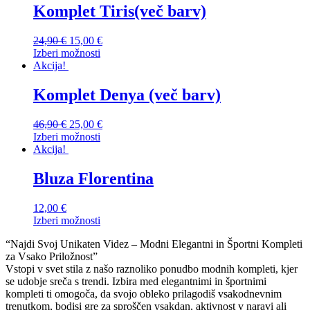
Komplet Tiris(več barv)
24,90
€
15,00
€
Izberi možnosti
Akcija!
Komplet Denya (več barv)
46,90
€
25,00
€
Izberi možnosti
Akcija!
Bluza Florentina
12,00
€
Izberi možnosti
“Najdi Svoj Unikaten Videz – Modni Elegantni in Športni Kompleti
za Vsako Priložnost”
Vstopi v svet stila z našo raznoliko ponudbo modnih kompleti, kjer
se udobje sreča s trendi. Izbira med elegantnimi in športnimi
kompleti ti omogoča, da svojo obleko prilagodiš vsakodnevnim
trenutkom, bodisi gre za sproščen vsakdan, aktivnost v naravi ali