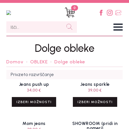
0
Search
Dolge obleke
Domov
OBLEKE
Dolge obleke
Jeans push up
Jeans sparkle
34,00
€
39,00
€
IZBERI MOŽNOSTI
IZBERI MOŽNOSTI
Mom jeans
SHOWROOM (pridi in
pomeri)